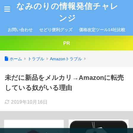
なみのりの情報発信チャレ
ンジ
お問い合わせ
せどり便利グッズ
価格改定ツール14社比較
PR
ホーム
トラブル
Amazonトラブル
未だに新品をメルカリ→Amazonに転売
している奴がいる理由
2019年10月16日