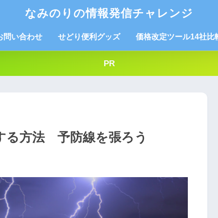
なみのりの情報発信チャレンジ
お問い合わせ
せどり便利グッズ
価格改定ツール14社比
PR
避する方法 予防線を張ろう