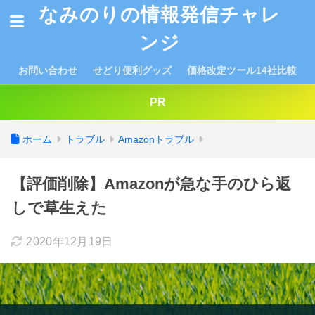
なみのりの情報発信チャレ
ンジ
お問い合わせ
せどり便利グッズ
価格改定ツール14社比較
PR
ホーム
トラブル
Amazonトラブル
【評価削除】Amazonが急な手のひら返
しで草生えた
2020年12月19日