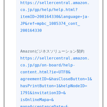
https://sellercentral.amazon.
co.jp/gp/help/help.html?
itemID=200164330&language=ja-
JP&ref=mpbc_1085374_cont_
200164330
https://sellercentral.amazon.
co.jp/gp/on-board/help-
content.html?ie=UTF8&
agreementID=&hasCloseButton=1&
hasPrintButton=1&helpNodeID=
1791&invitationID=&
isOnlineMapa=&
mapaAcceptanceDate=&