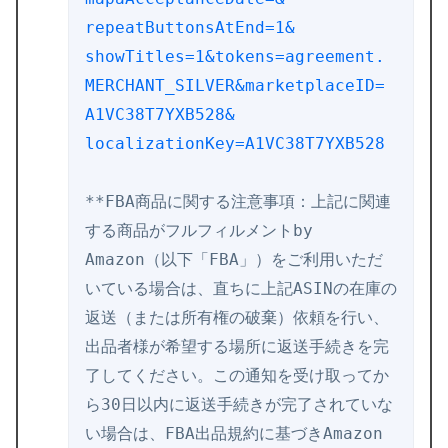
repeatButtonsAtEnd=1&
showTitles=1&tokens=agreement.
MERCHANT_SILVER&marketplaceID=
A1VC38T7YXB528&
localizationKey=A1VC38T7YXB528
**FBA商品に関する注意事項：
上記に関連
する商品がフルフィルメントby 
Amazon（以下「FBA」）をご利用いただ
いている場合は、
直ちに上記ASINの在庫の
返送（または所有権の破棄）
依頼を行い、
出品者様が希望する場所に返送手続きを完
了してください。
この通知を受け取ってか
ら30日以内に返送手続きが完了されてい
な
い場合は、
FBA出品規約に基づきAmazon