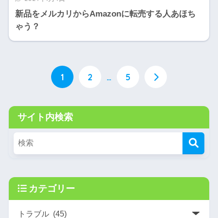
新品をメルカリからAmazonに転売する人あほち
ゃう？
1
2
…
5
サイト内検索
カテゴリー